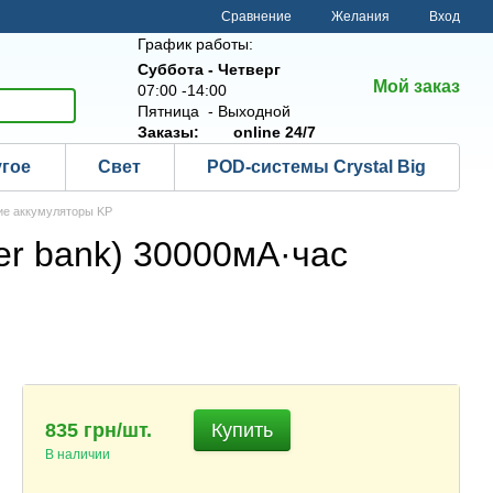
Сравнение
Желания
Вход
График работы:
Суббота - Четверг
Мой заказ
07:00 -14:00
Пятница - Выходной
Заказы:
online 24/7
угое
Свет
POD-системы Crystal Big
е аккумуляторы KP
r bank) 30000мА·час
835 грн/шт.
Купить
В наличии