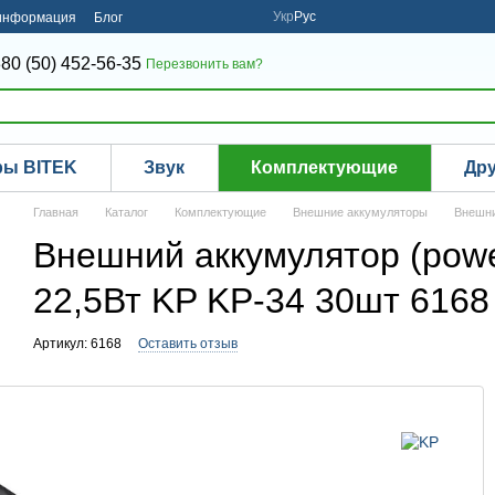
Укр
Рус
 информация
Блог
80 (50) 452-56-35
Перезвонить вам?
ры BITEK
Звук
Комплектующие
Др
Главная
Каталог
Комплектующие
Внешние аккумуляторы
Внешни
Внешний аккумулятор (powe
22,5Вт KP KP-34 30шт 6168
Артикул: 6168
Оставить отзыв