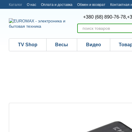
Перейти к основному контенту
Каталог
О нас
Оплата и доставка
Обмен и возврат
Контактная
+380 (68) 890-76-78,
+3
TV Shop
Весы
Видео
Това