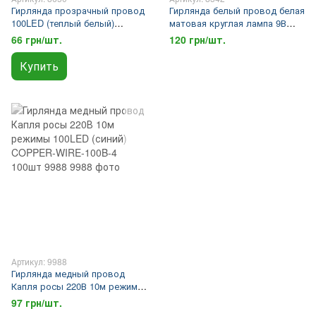
Гирлянда прозрачный провод
Гирлянда белый провод белая
100LED (теплый белый)
матовая круглая лампа 9В
LED100WW-1 100шт 8650
200LED (теплый белый)
66 грн/шт.
120 грн/шт.
LED200WW-12 100шт 8342
Купить
Артикул: 9988
Гирлянда медный провод
Капля росы 220В 10м режимы
100LED (синий) COPPER-
97 грн/шт.
WIRE-100B-4 100шт 9988