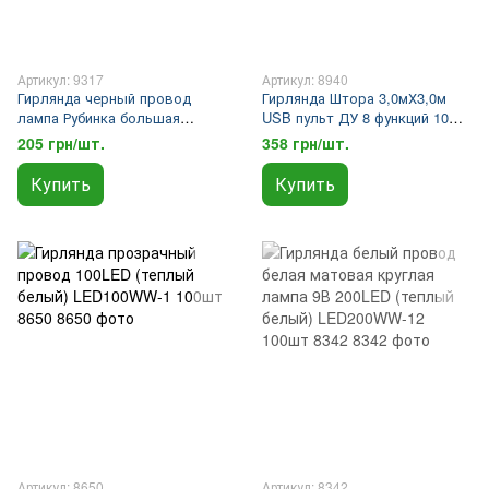
Артикул: 9317
Артикул: 8940
Гирлянда черный провод
Гирлянда Штора 3,0мХ3,0м
лампа Рубинка большая
USB пульт ДУ 8 функций 10
300LED (белый) LED300W-8
линий 300LED (микс) CURTAIN-
205 грн/шт.
358 грн/шт.
40шт 9317
300M-2 50шт 8940
Купить
Купить
Артикул: 8650
Артикул: 8342