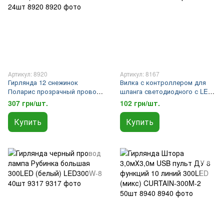
Артикул: 8920
Артикул: 8167
Гирлянда 12 снежинок
Вилка с контроллером для
Поларис прозрачный провод
шланга светодиодного с LED
3м 126LED (теплый белый)
лампой 5050-PLUG 500шт 8167
307 грн/шт.
102 грн/шт.
LED-PARTS-WW-3 24шт 8920
Купить
Купить