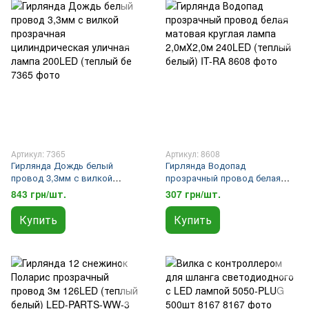
Артикул: 7365
Артикул: 8608
Гирлянда Дождь белый
Гирлянда Водопад
провод 3,3мм с вилкой
прозрачный провод белая
прозрачная цилиндрическая
матовая круглая лампа
843 грн/шт.
307 грн/шт.
уличная лампа 200LED
2,0мХ2,0м 240LED (теплый
(теплый бе
белый) IT-RA
Купить
Купить