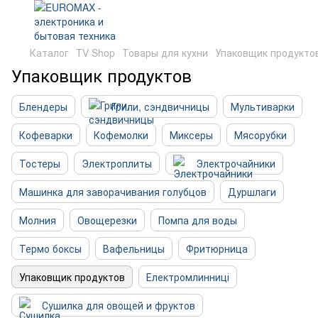
Каталог
TV Shop
Товары для кухни
Упаковщик продукто
Упаковщик продуктов
Блендеры
Грили, сэндвичницы
Мультиварки
Кофеварки
Кофемолки
Миксеры
Мясорубки
Тостеры
Электроплиты
Электрочайники
Машинка для заворачивания голубцов
Дуршлаги
Молния
Овощерезки
Помпа для воды
Термо боксы
Вафельницы
Фритюрница
Упаковщик продуктов
Електромлинниці
Сушилка для овощей и фруктов