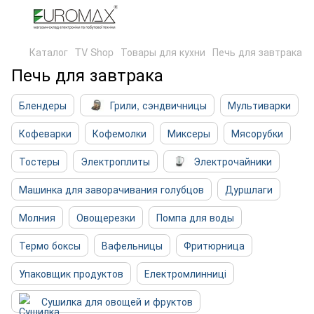
Каталог
TV Shop
Товары для кухни
Печь для завтрака
Печь для завтрака
Блендеры
Грили, сэндвичницы
Мультиварки
Кофеварки
Кофемолки
Миксеры
Мясорубки
Тостеры
Электроплиты
Электрочайники
Машинка для заворачивания голубцов
Дуршлаги
Молния
Овощерезки
Помпа для воды
Термо боксы
Вафельницы
Фритюрница
Упаковщик продуктов
Електромлинниці
Сушилка для овощей и фруктов