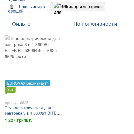
Шашлычница
Печь для завтрака
Фильтр
По популярности
EUROMAX рекомендует
Хит
Артикул: 6625
Печь электрическая для
завтрака 3 в 1 3600Вт BITEK
BT-5308B 4шт 6625
1 227 грн/шт.