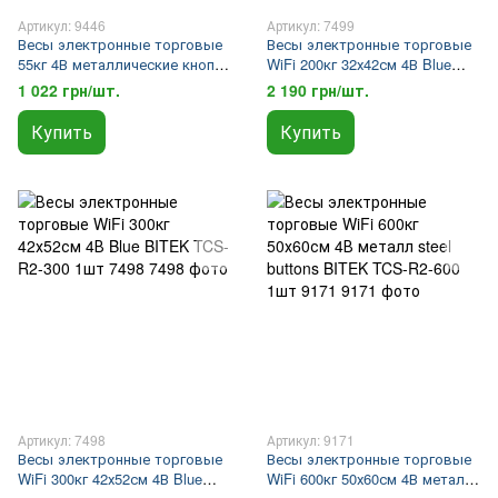
Артикул: 9446
Артикул: 7499
Весы электронные торговые
Весы электронные торговые
55кг 4В металлические кнопки
WiFi 200кг 32х42см 4В Blue
BITEK YZ-982S 5шт 9446
BITEK TCS-R2-200 1шт 7499
1 022 грн/шт.
2 190 грн/шт.
Купить
Купить
Артикул: 7498
Артикул: 9171
Весы электронные торговые
Весы электронные торговые
WiFi 300кг 42х52см 4В Blue
WiFi 600кг 50х60см 4В металл