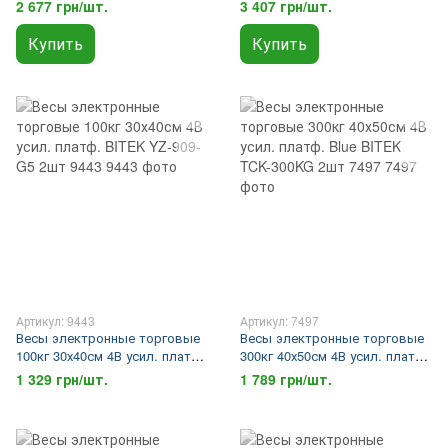
BITEK TCS-R2-300 1шт 7498
steel buttons BITEK TCS-R2-600
2 677 грн/шт.
3 407 грн/шт.
1шт 9171
Купить
Купить
Артикул: 9443
Артикул: 7497
Весы электронные торговые
Весы электронные торговые
100кг 30х40см 4В усил. платф.
300кг 40х50см 4В усил. платф.
BITEK YZ-909-G5 2шт 9443
Blue BITEK TCK-300KG 2шт
1 329 грн/шт.
1 789 грн/шт.
7497