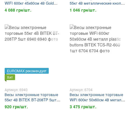
WIFI 600кг 45х60см 4В Gold
55кг 4В металлические кнопки
BITEK YZ-WIFI 1шт 8953
BITEK BT-982S 5шт 6939
4 088 грн/шт.
1 046 грн/шт.
EUROMAX рекомендует
Хит
Артикул: 6940
Артикул: 6704
Весы электронные торговые
Весы электронные торговые
55кг 4В BITEK BT-208TP 5шт
WiFi 600кг 50х60см 4В металл
6940
plastic buttons BITEK TCS-R2-
920 грн/шт.
3 475 грн/шт.
600 1шт 6704