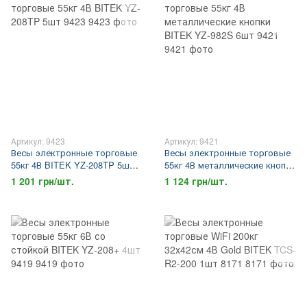
Артикул: 9423
Артикул: 9421
Весы электронные торговые
Весы электронные торговые
55кг 4В BITEK YZ-208TP 5шт
55кг 4В металлические кнопки
9423
BITEK YZ-982S 6шт 9421
1 201 грн/шт.
1 124 грн/шт.