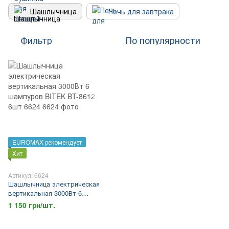
Шашлычница
Печь для завтрака
Фильтр
По популярности
EUROMAX рекомендует
Хит
Артикул: 6624
Шашлычница электрическая
вертикальная 3000Вт 6
шампуров BITEK BT-8612 6шт
1 150 грн/шт.
6624