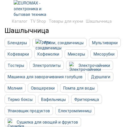
Каталог
TV Shop
Товары для кухни
Шашлычница
Шашлычница
Блендеры
Грили, сэндвичницы
Мультиварки
Кофеварки
Кофемолки
Миксеры
Мясорубки
Тостеры
Электроплиты
Электрочайники
Машинка для заворачивания голубцов
Дуршлаги
Молния
Овощерезки
Помпа для воды
Термо боксы
Вафельницы
Фритюрница
Упаковщик продуктов
Електромлинниці
Сушилка для овощей и фруктов