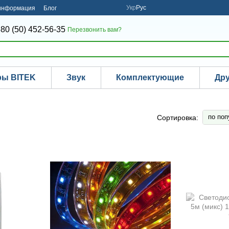
Укр
Рус
 информация
Блог
80 (50) 452-56-35
Перезвонить вам?
ры BITEK
Звук
Комплектующие
Др
по поп
Сортировка: