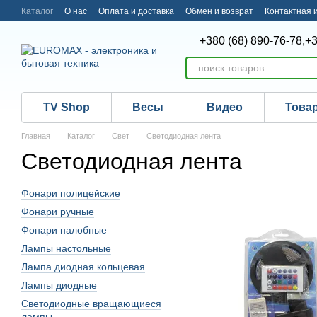
Перейти к основному контенту
Каталог
О нас
Оплата и доставка
Обмен и возврат
Контактная
+380 (68) 890-76-78,
+3
TV Shop
Весы
Видео
Това
Главная
Каталог
Свет
Светодиодная лента
Светодиодная лента
Фонари полицейские
Фонари ручные
Фонари налобные
Лампы настольные
Лампа диодная кольцевая
Лампы диодные
Светодиодные вращающиеся
лампы