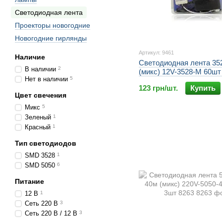
Светодиодная лента
Проекторы новогодние
Новогодние гирлянды
Артикул: 9461
Наличие
Светодиодная лента 35
В наличии
2
(микс) 12V-3528-M 60шт
Нет в наличии
5
123 грн/шт.
Купить
Цвет свечения
Микс
5
Зеленый
1
Красный
1
Тип светодиодов
SMD 3528
1
SMD 5050
6
Питание
12 В
1
Сеть 220 В
3
Сеть 220 В / 12 В
3