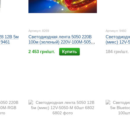
Артикул: 8269
Артикул: 9460
28 12В 5м
Светодиодная лента 5050 220В
Светодиодн
 9461
100м (зеленый) 220V-100M-5050-
(микс) 12V-
G 1шт 8269
2 453 грн/шт.
Купить
184 грн/шт.