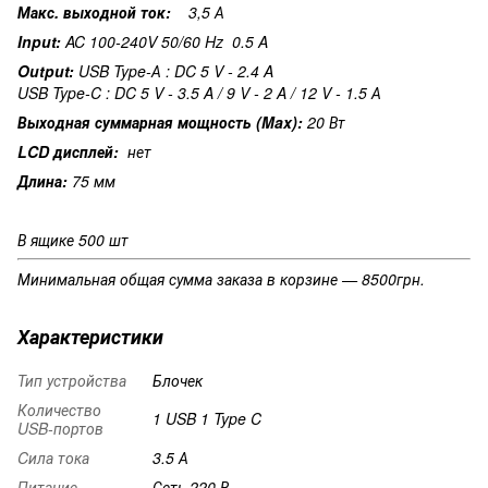
Макс. выходной ток:
3,5 А
Input:
AC 100-240V 50/60 Hz 0.5 A
Output:
USB Type-А : DC 5 V - 2.4 A
USB Type-C : DC 5 V - 3.5 A / 9 V - 2 A / 12 V - 1.5 А
Выходная суммарная мощность (Max):
20 Вт
LCD дисплей:
нет
Длина:
75 мм
В ящике 500 шт
Минимальная общая сумма заказа в корзине — 8500грн.
Характеристики
Тип устройства
Блочек
Количество
1 USB 1 Type C
USB-портов
Cила тока
3.5 А
Питание
Сеть 220 В