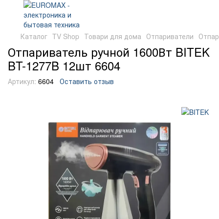
Каталог
TV Shop
Товари для дома
Отпариватели
Отпар
Отпариватель ручной 1600Вт BITEK
BT-1277B 12шт 6604
Артикул:
6604
Оставить отзыв