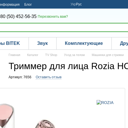
Укр
Рус
 информация
Блог
80 (50) 452-56-35
Перезвонить вам?
ры BITEK
Звук
Комплектующие
Др
Главная
Каталог
TV Shop
Уход за телом
Машинки для стрижки
Триммер для лица Rozia H
Артикул: 7656
Оставить отзыв