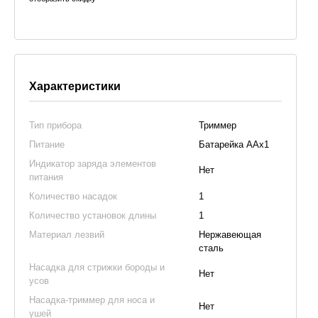
Характеристики
Тип прибора
Триммер
Питание
Батарейка ААх1
Индикатор заряда элементов
Нет
питания
Количество насадок
1
Количество установок длины
1
Материал лезвий
Нержавеющая
сталь
Насадка для стрижки бороды и
Нет
усов
Насадка-триммер для носа и
Нет
ушей