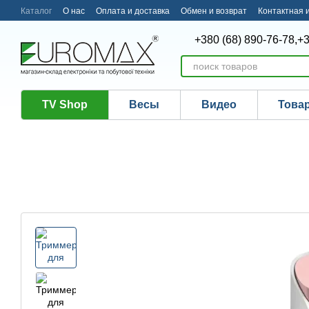
Перейти к основному контенту
Каталог
О нас
Оплата и доставка
Обмен и возврат
Контактная
+380 (68) 890-76-78,
+3
TV Shop
Весы
Видео
Това