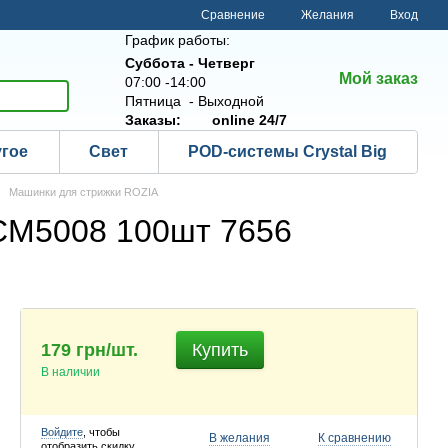
Сравнение
Желания
Вход
График работы:
Суббота - Четверг
Мой заказ
07:00 -14:00
Пятница - Выходной
Заказы:
online 24/7
угое
Свет
POD-системы Crystal Big
Машинки для стрижки ROZIA
CM5008 100шт 7656
179 грн/шт.
Купить
В наличии
Войдите
, чтобы
В желания
К сравнению
отобразить скидку