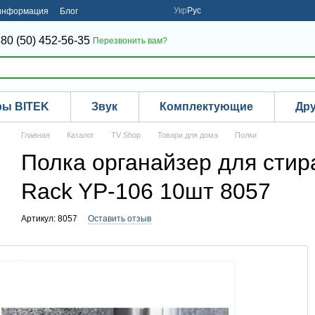
Укр
Рус
 информация
Блог
80 (50) 452-56-35
Перезвонить вам?
ры BITEK
Звук
Комплектующие
Др
Главная
Каталог
TV Shop
Товари для дома
Полки
Полка органайзер для сти
Rack YP-106 10шт 8057
Артикул: 8057
Оставить отзыв