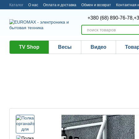
Перейти к основному контенту
Каталог
О нас
Оплата и доставка
Обмен и возврат
Контактная
+380 (68) 890-76-78,
+3
TV Shop
Весы
Видео
Това