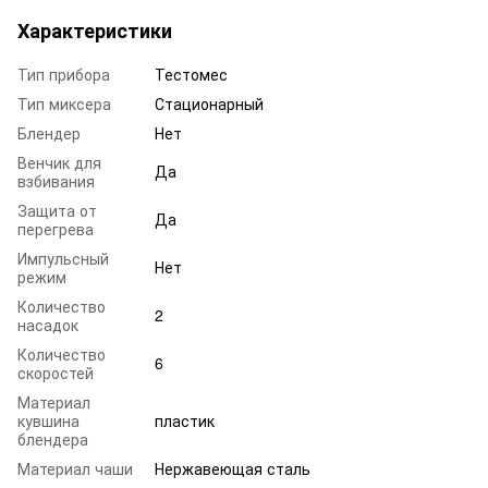
Характеристики
Тип прибора
Тестомес
Тип миксера
Стационарный
Блендер
Нет
Венчик для
Да
взбивания
Защита от
Да
перегрева
Импульсный
Нет
режим
Количество
2
насадок
Количество
6
скоростей
Материал
кувшина
пластик
блендера
Материал чаши
Нержавеющая сталь