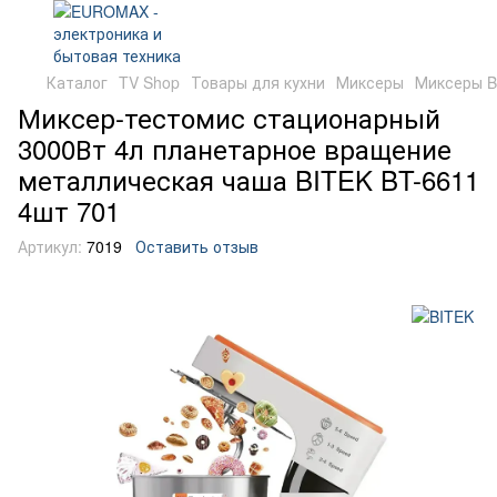
Каталог
TV Shop
Товары для кухни
Миксеры
Миксеры B
Миксер-тестомис стационарный
3000Вт 4л планетарное вращение
металлическая чаша BITEK BT-6611
4шт 701
Артикул:
7019
Оставить отзыв