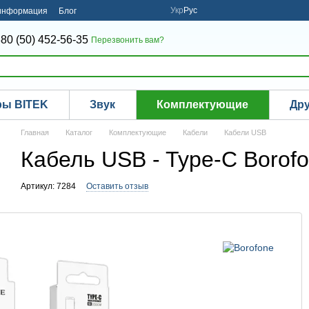
Укр
Рус
 информация
Блог
80 (50) 452-56-35
Перезвонить вам?
ры BITEK
Звук
Комплектующие
Др
Главная
Каталог
Комплектующие
Кабели
Кабели USB
Кабель USB - Type-C Borof
Артикул: 7284
Оставить отзыв