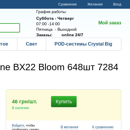
Сравнение
Желания
Вход
График работы:
Суббота - Четверг
Мой заказ
07:00 -14:00
Пятница - Выходной
Заказы:
online 24/7
угое
Свет
POD-системы Crystal Big
one BX22 Bloom 648шт 7284
46 грн/шт.
Купить
В наличии
Войдите
, чтобы
В желания
К сравнению
отобразить скидку