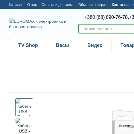
Перейти к основному контенту
Каталог
О нас
Оплата и доставка
Обмен и возврат
Контактная
+380 (68) 890-76-78,
+3
TV Shop
Весы
Видео
Това