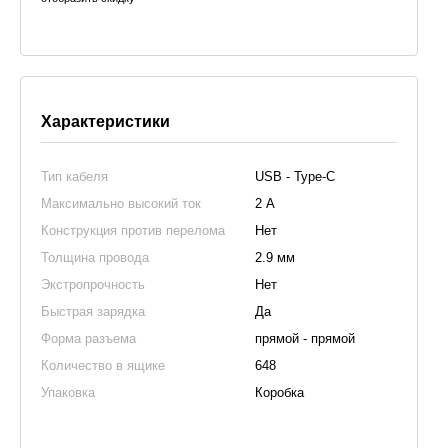
Характеристики
Тип кабеля
USB - Type-C
Максимально высокий ток
2 А
Конструкция против перелома
Нет
Толщина провода
2.9 мм
Экстропрочность
Нет
Быстрая зарядка
Да
Форма разъема
прямой - прямой
Количество в ящике
648
Упаковка
Коробка