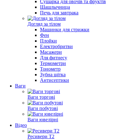
Сушарка для овочів та фруктів
Шашлычница
Печь для завтрака
Догляд за тілом
Машинки для стрижки
Фен
Плойки
Електробритви
Масажери
Для фитнесу
Термометри
Тонометр
Зубна щітка
Антисептики
Ваги
Ваги торгові
Ваги побутові
Ваги ювелірні
Відео
Ресивери Т2