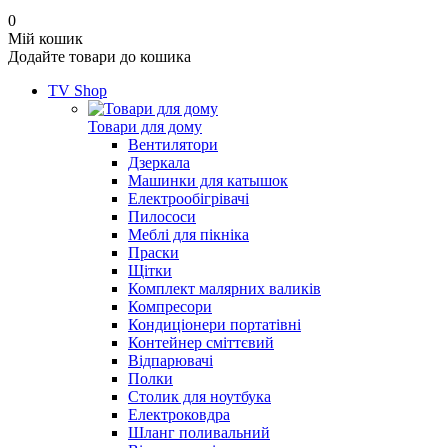
0
Мій кошик
Додайте товари до кошика
TV Shop
Товари для дому
Вентилятори
Дзеркала
Машинки для катышок
Електрообігрівачі
Пилососи
Меблі для пікніка
Праски
Щітки
Комплект малярних валиків
Компресори
Кондиціонери портатівні
Контейнер сміттєвий
Відпарювачі
Полки
Столик для ноутбука
Електроковдра
Шланг поливальний