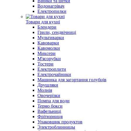
Віники та щітки
Водонагрівач
Електропилки
Товари для кухні
Блендери
Грили, сендвічниці
Мультиварки
Кавоварки
Кавомолки
Миксери
М'ясорубки
Тостери
Електроплити
Електрочайники
Машинка для загортання голубців
Друшляки
Молнія
Овочерізки
Помпа для води
Термо бокси
Вафельниці
Фрітюрниця
Упаковщик продуктов
Электроблинницы