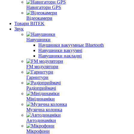
Навигатори GPS
Відеокамери
Товари BITEK
Звук
Навушники
Наушники вакуумные Bluetooth
Навушники вакуумні
Навушники накладні
FM модулятори
Гарнитури
Радіоприймачі
Мінідинаміки
Музична колонка
Автодинаміки
Мікрофони