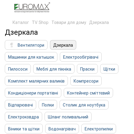
Каталог
TV Shop
Товари для дому
Дзеркала
Дзеркала
Вентилятори
Дзеркала
Машинки для катышок
Електрообігрівачі
Пилососи
Меблі для пікніка
Праски
Щітки
Комплект малярних валиків
Компресори
Кондиціонери портатівні
Контейнер сміттєвий
Відпарювачі
Полки
Столик для ноутбука
Електроковдра
Шланг поливальний
Віники та щітки
Водонагрівач
Електропилки