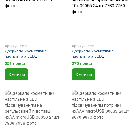
Артикул: 9873
Артикул: 7760
Дзеркало косметичне
Дзеркало косметичне
настільне з LED
настільне з LED
підсвічуванням Bailong BL-JG-
підсвічуванням з гнучким
251 грн/шт.
276 грн/шт.
003 48шт 9873
шлангом на присосці 4xAAA
10х 00055 24шт 7760
Купити
Купити