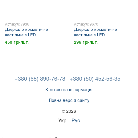
Артикул: 7936
Артикул: 9670
Дзеркало косметичне
Дзеркало косметичне
настільне з LED
настільне з LED
підсвічуванням на
підсвічуванням потрійне
450 грн/шт.
296 грн/шт.
регульованій підставці 4хАА
4хААА microUSB 00033 24шт
microUSB 00056 24шт 7936
9670
+380 (68) 890-76-78
+380 (50) 452-56-35
Контактна інформація
Повна версія сайту
© 2026
Укр
Рус