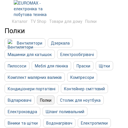
Каталог
TV Shop
Товари для дому
Полки
Полки
Вентилятори
Дзеркала
Машинки для катышок
Електрообігрівачі
Пилососи
Меблі для пікніка
Праски
Щітки
Комплект малярних валиків
Компресори
Кондиціонери портатівні
Контейнер сміттєвий
Відпарювачі
Полки
Столик для ноутбука
Електроковдра
Шланг поливальний
Віники та щітки
Водонагрівач
Електропилки