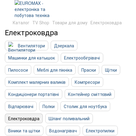
Каталог
TV Shop
Товари для дому
Електроковдра
Електроковдра
Вентилятори
Дзеркала
Машинки для катышок
Електрообігрівачі
Пилососи
Меблі для пікніка
Праски
Щітки
Комплект малярних валиків
Компресори
Кондиціонери портатівні
Контейнер сміттєвий
Відпарювачі
Полки
Столик для ноутбука
Електроковдра
Шланг поливальний
Віники та щітки
Водонагрівач
Електропилки