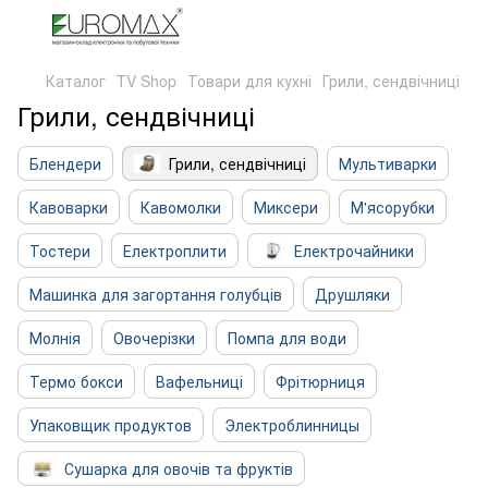
Каталог
TV Shop
Товари для кухні
Грили, сендвічниці
Грили, сендвічниці
Блендери
Грили, сендвічниці
Мультиварки
Кавоварки
Кавомолки
Миксери
М'ясорубки
Тостери
Електроплити
Електрочайники
Машинка для загортання голубців
Друшляки
Молнія
Овочерізки
Помпа для води
Термо бокси
Вафельниці
Фрітюрниця
Упаковщик продуктов
Электроблинницы
Сушарка для овочів та фруктів