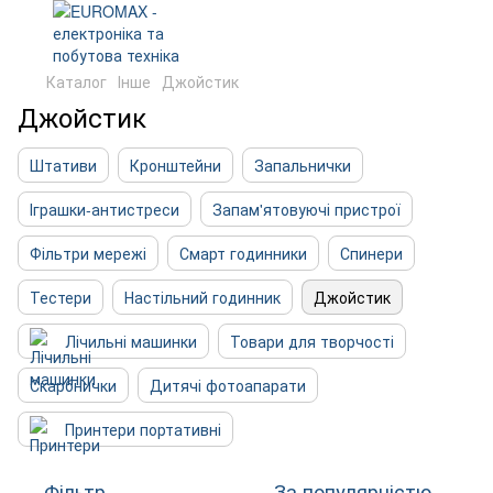
Каталог
Інше
Джойстик
Джойстик
Штативи
Кронштейни
Запальнички
Іграшки-антистреси
Запам'ятовуючі пристрої
Фільтри мережі
Смарт годинники
Спинери
Тестери
Настільний годинник
Джойстик
Лічильні машинки
Товари для творчості
Скарбнички
Дитячі фотоапарати
Принтери портативні
Фільтр
За популярністю