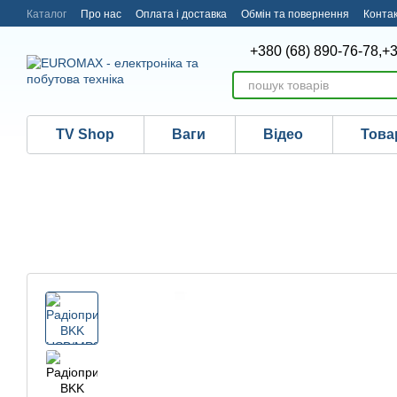
Перейти до основного контенту
Каталог
Про нас
Оплата і доставка
Обмін та повернення
Конта
+380 (68) 890-76-78,
+3
TV Shop
Ваги
Відео
Това