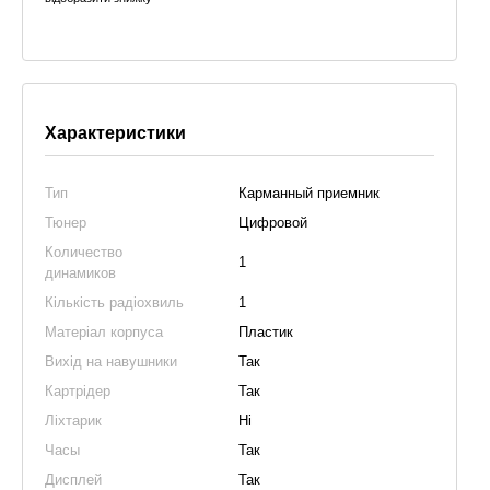
Характеристики
Тип
Карманный приемник
Тюнер
Цифровой
Количество
1
динамиков
Кількість радіохвиль
1
Матеріал корпуса
Пластик
Вихід на навушники
Так
Картрідер
Так
Ліхтарик
Ні
Часы
Так
Дисплей
Так