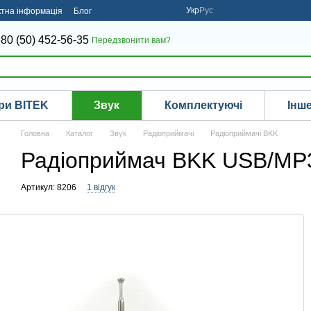
Укр
Рус
ктна інформація
Блог
80 (50) 452-56-35
Передзвонити вам?
ри BITEK
Звук
Комплектуючі
Інш
Головна
Каталог
Звук
Радіоприймачі
Радіоприймачі BKK
Радіоприймач BKK USB/MP
Артикул: 8206
1 відгук