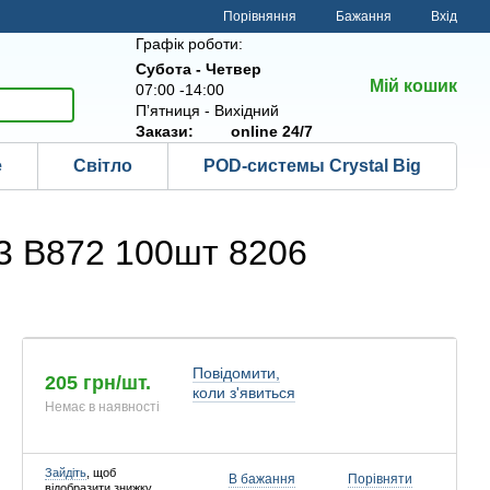
Порівняння
Бажання
Вхід
Графік роботи:
Субота - Четвер
Мій кошик
07:00 -14:00
Пʼятниця - Вихідний
Закази:
online 24/7
е
Світло
POD-системы Crystal Big
3 B872 100шт 8206
Повідомити,
205 грн/шт.
коли з'явиться
Немає в наявності
Зайдіть
, щоб
В бажання
Порівняти
відобразити знижку