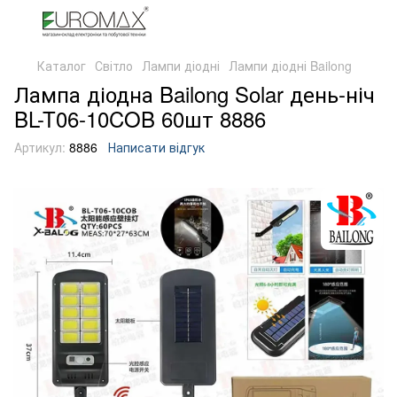
Каталог
Світло
Лампи діодні
Лампи діодні Bailong
Лампа діодна Bailong Solar день-ніч
BL-T06-10COB 60шт 8886
Артикул:
8886
Написати відгук