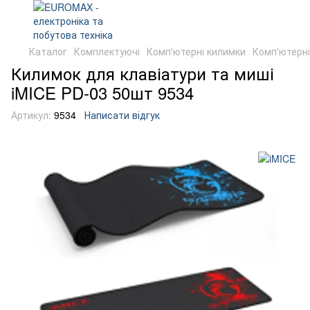
Каталог
Комплектуючі
Комп'ютерні килимки
Комп'ютерні
Килимок для клавіатури та миші
iMICE PD-03 50шт 9534
Артикул:
9534
Написати відгук