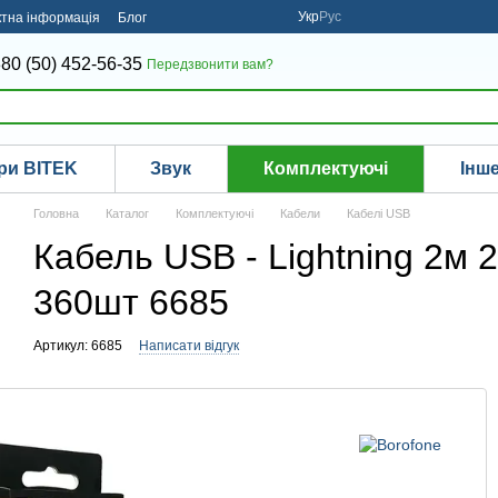
Укр
Рус
ктна інформація
Блог
80 (50) 452-56-35
Передзвонити вам?
ри BITEK
Звук
Комплектуючі
Інш
Головна
Каталог
Комплектуючі
Кабели
Кабелі USB
Кабель USB - Lightning 2м 2
360шт 6685
Артикул: 6685
Написати відгук