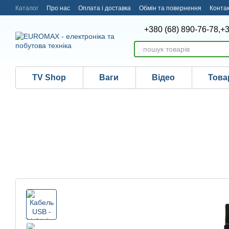
Перейти до основного контенту
Каталог
Про нас
Оплата і доставка
Обмін та повернення
Конта
+380 (68) 890-76-78,
+3
TV Shop
Ваги
Відео
Това