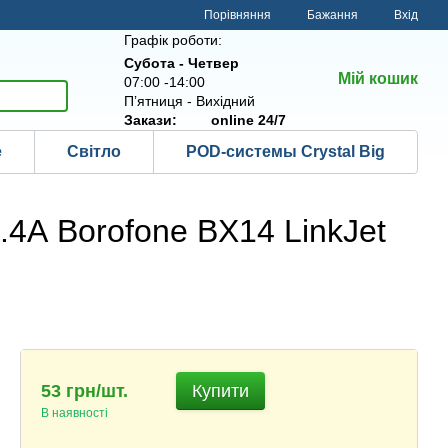
Порівняння
Бажання
Вхід
Графік роботи:
Субота - Четвер
Мій кошик
07:00 -14:00
Пʼятниця - Вихідний
Закази:
online 24/7
е
Світло
POD-системы Crystal Big
.4А Borofone BX14 LinkJet
53 грн/шт.
Купити
В наявності