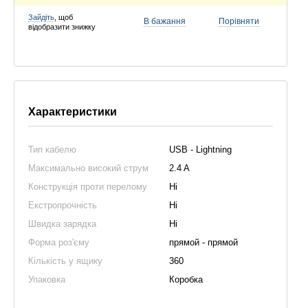
Зайдіть
, щоб
В бажання
Порівняти
відобразити знижку
Характеристики
Тип кабелю
USB - Lightning
Максимально високий струм
2.4 A
Конструкція проти перелому
Ні
Екстропрочність
Ні
Швидка зарядка
Ні
Форма роз'єму
прямой - прямой
Кількість у ящику
360
Упаковка
Коробка