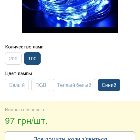
Количество ламп
200
100
Цвет лампы
Белый
RGB
Теплый белый
Синий
Немає в наявності
97 грн/шт.
Повідомити, коли з'явиться