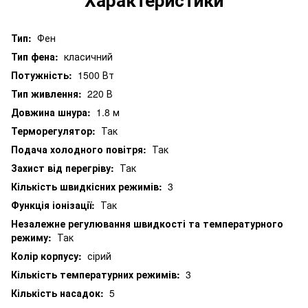
Тип:
Фен
Тип фена:
класичний
Потужність:
1500 Вт
Тип живлення:
220 В
Довжина шнура:
1.8 м
Терморегулятор:
Так
Подача холодного повітря:
Так
Захист від перегріву:
Так
Кількість швидкісних режимів:
3
Функція іонізації:
Так
Незалежне регулювання швидкості та температурного
режиму:
Так
Колір корпусу:
сірий
Кількість температурних режимів:
3
Кількість насадок:
5