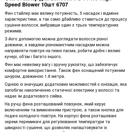
Speed Blower 10шт 6707
Фен стайлер має велику потужність, 5 насадок і відмінні
характеристики, а так само дбайливо ставиться до процесу
сушіння волосся, вибравши один з трьох температурних
режимів.
З його допомогою можна доглядати волосся різної
довжини, а завдяки різноманітним насадкам можна
направляти повітря на певні пасма, робити дрібні і великі
кучері, об'єм і багато іншого.
Фен має невелику вагу і зручну рукоятку, що забезпечує
комфортне використання. Також фен оснащений потужним
шнуром, довжиною 1.8 метра.
Однією із значущих додаткових можливостей є іонізація, яка
запобігає накопиченню статичної електрики у волоссі та
надає їм додаткового сяйва.
На ручці фена розташований повзунок, який керує
включенням та вимкненням пристрою, а також кнопка для
подачі холодного повітря. На корпусі фена розташовані
окремі перемикачі для регулювання температури та
швидкості сушіння, що дозволяє налаштовувати їх