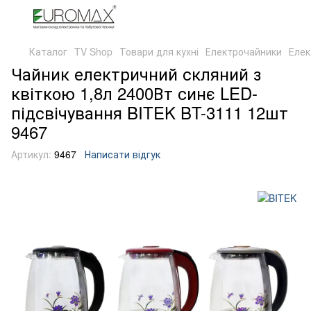
Каталог
TV Shop
Товари для кухні
Електрочайники
Елек
Чайник електричний скляний з
квіткою 1,8л 2400Вт синє LED-
підсвічування BITEK BT-3111 12шт
9467
Артикул:
9467
Написати відгук