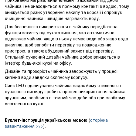
чайника і не знаходиться в прямому контакті з водою, тому
знижується ризик утворення накипу та корозії і спрощує
очищення чайника і швидше нагрівають воду.
Для безпечного використання в чайнику передбачена
функція захисту від сухого кипіння, яка автоматично
відключає чайник, якщо в ньому немає води або якщо вода
википіла, щоб запобігти перегріву та пошкодженню
пристрою, а також вбудований захист від перегріву.
Стильний сучасний дизайн чайника добре впишеться в
інтер'єр будь-якої кухні чи офісу.
Дизайн та прозорість чайника заворожують у процесі
кипіння води завдяки скляному корпусу.
Синє LED підсвічування чайника надає йому стильного і
сучасного вигляду і робить процес використання чайника
зручнішим, особливо в темний час доби або при слабкому
освітленні на кухні.
Буклет-інструкція українською мовою
(
сторінка
завантаження >>>
).