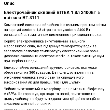
Опис
Електрочайник скляний BITEK 1,8л 2400Вт з
квіткою BT-3111
Компактний електричний чайник із стильним принтом квітки
на корпусі ємністю 1,8 літра та потужністю 2400 Вт
оснащений автоматичним вимкненням при скипанні води.
Корпус електрочайника виготовлений із міцного
жаростійкого скла, яке підтримує температуру води та
забезпечує безпечну температуру електрочайника зовні,
дозволяє економити електроенергію, а також зменшує шум
при нагріванні води.
Електрочайник оснащений зручною основою, яка може
обертатися на 360 градусів. Це полегшує підняття та
опускання чайника з його бази та спрощує його
використання як для правші, так і для шульги.
Чайник виготовлений із матеріалу, що не містить бісфенолу
А (BPA). Це гарантує, що вода та напої, приготовлені в
цьому чайнику, не будуть піддаватися дії цієї потенційно
шкідливої хімічної речовини.
Прихований нагрівальний елемент захований під дном